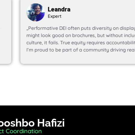
Leandra
Expert
„Performative DEI often puts diversity on display with
might look good on brochures, but without inclusive lea
culture, it fails. True equity requires accountability at
I’m proud to be part of a community driving real action
ooshbo Hafizi
ct Coordination