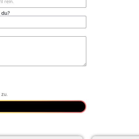
 du?
 zu.