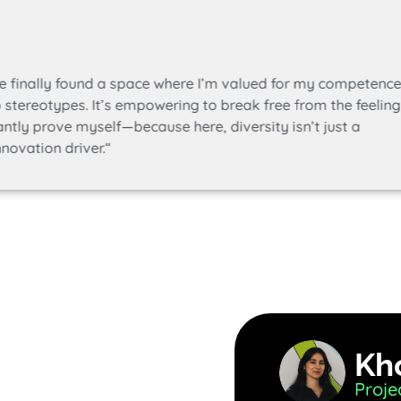
nally found a space where I’m valued for my competence
types. It’s empowering to break free from the feeling
rove myself—because here, diversity isn’t just a
on driver.“
Kh
Proje