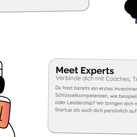
Meet Experts
Verbinde dich mit Coaches, T
Du hast bereits ein erstes Investme
Schlüsselkompetenzen, wie beispielsw
oder Leadership? Wir bringen dich mit
Startup als auch dich persönlich au