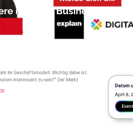
iere ich mein Business?
hr ihr Geschäftsmodell. Wichtig dabei ist:
ssaten interessant zu sein?“ Der Markt
Datum u
000
April 8,
Even