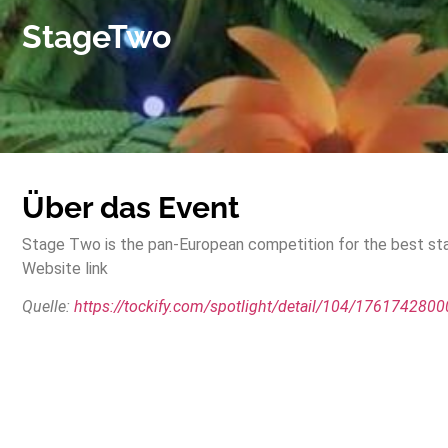
StageTwo
Über das Event
Stage Two is the pan-European competition for the best start
Website link
Quelle:
https://tockify.com/spotlight/detail/104/176174280