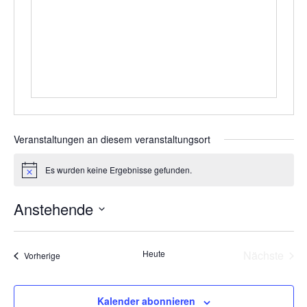
Veranstaltungen an diesem veranstaltungsort
Es wurden keine Ergebnisse gefunden.
Hinweis
Anstehende
Datum
wählen.
Vera
Heute
Nächste
Veranstaltungen
Vorherige
Kalender abonnieren