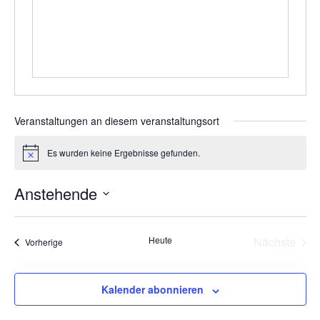
Veranstaltungen an diesem veranstaltungsort
Es wurden keine Ergebnisse gefunden.
Hinweis
Anstehende
Datum
wählen.
Vera
Heute
Nächste
Veranstaltungen
Vorherige
Kalender abonnieren