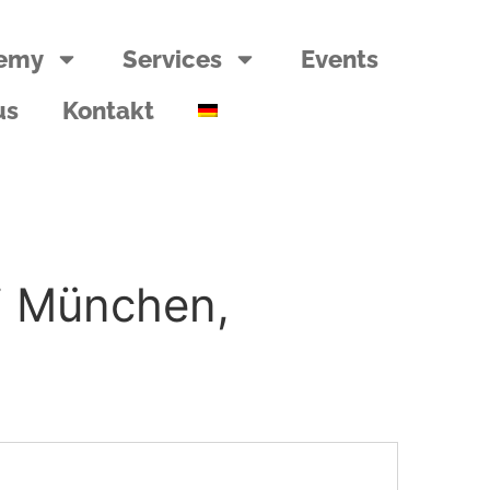
emy
Services
Events
us
Kontakt
i München,