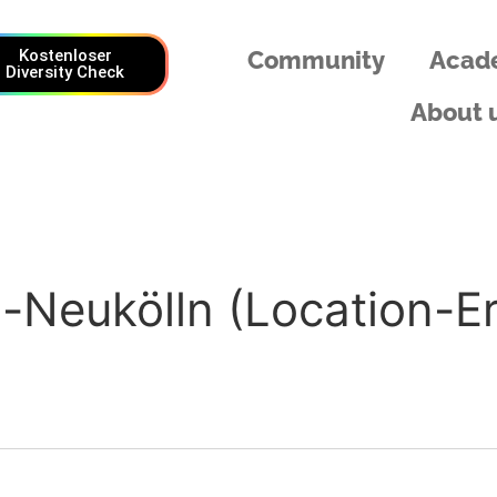
Kostenloser
Community
Acad
Diversity Check
About 
in-Neukölln (Location-